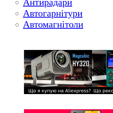
Антирадари
Автогарнітури
Автомагнітоли