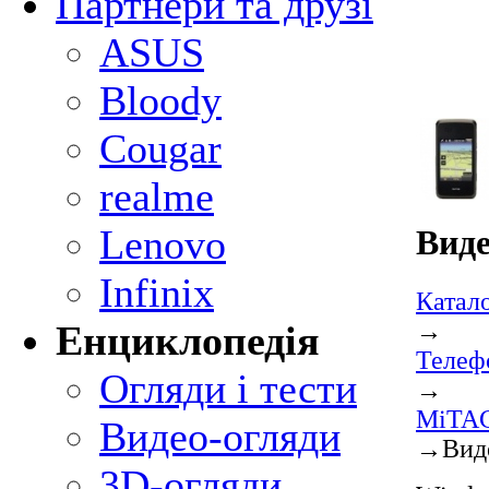
Партнери та друзі
ASUS
Bloody
Cougar
realme
Lenovo
Виде
Infinix
Катал
→
Енциклопедія
Телеф
Огляди і тести
→
MiTAC
Видео-огляди
→
Вид
3D-огляди